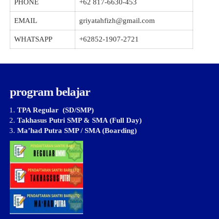
PHONE
+62 817-6630-453
EMAIL
griyatahfizh@gmail.com
WHATSAPP
+62852-1907-2721
program belajar
TPA Regular (SD/SMP)
Takhasus Putri SMP & SMA (Full Day)
Ma’had Putra SMP / SMA (Boarding)