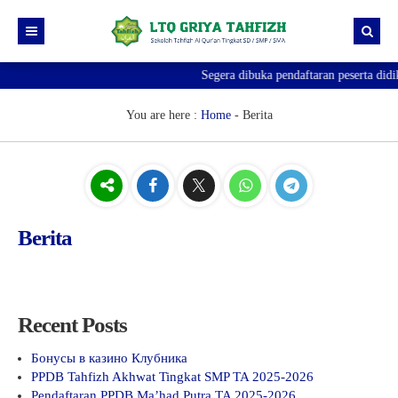
Segera dibuka pendaftaran peserta did
Beranda
Profile
You are here :
Home
-
Berita
Program Belajar
Berita
PROGRAM TAHFIZH TAKHOSUS PUTRI
Blog
Program Tahfizh SMP / SMA Putra
Berita
Pengumuman
Program TPQ Anak
Recent Posts
Бонусы в казино Клубника
PPDB Tahfizh Akhwat Tingkat SMP TA 2025-2026
Pendaftaran PPDB Ma’had Putra TA 2025-2026