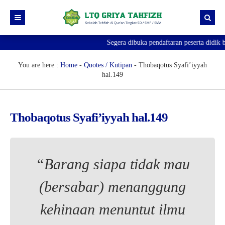
Segera dibuka pendaftaran peserta didik 
Beranda
Profile
You are here :
Home
-
Quotes / Kutipan
-
Thobaqotus Syafi’iyyah
hal.149
Program Belajar
Berita
PROGRAM TAHFIZH TAKHOSUS PUTRI
Thobaqotus Syafi’iyyah hal.149
Blog
Program Tahfizh SMP / SMA Putra
Pengumuman
Program TPQ Anak
“Barang siapa tidak mau
(bersabar) menanggung
kehinaan menuntut ilmu